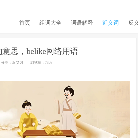
首页
组词大全
词语解释
近义词
反
的意思，belike网络用语
分类：
近义词
浏览量：7368