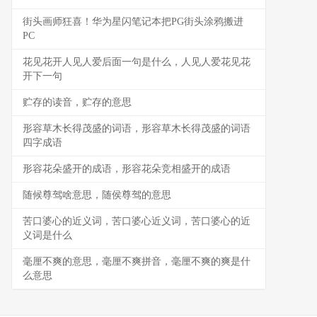
街头画师狂喜！华为星闪笔记本把PG街头涂鸦搬进
PC
花见花开人见人爱后面一句是什么，人见人爱花见花
开下一句
贮存的读音，贮存的意思
形容草木长得茂盛的词语，形容草木长得茂盛的词语
四字成语
形容花朵盛开的成语，形容花朵竞相盛开的成语
随候尊驾啥意思，随侯尊驾的意思
苦口婆心的近义词，苦口婆心近义词，苦口婆心的近
义词是什么
毫厘不爽的意思，毫厘不爽拼音，毫厘不爽的爽是什
么意思