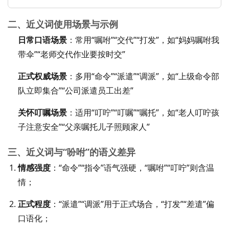
二、近义词使用场景与示例
日常口语场景
：常用“嘱咐”“交代”“打发”，如“妈妈嘱咐我
带伞”“老师交代作业要按时交”
正式权威场景
：多用“命令”“派遣”“调派”，如“上级命令部
队立即集合”“公司派遣员工出差”
关怀叮嘱场景
：适用“叮咛”“叮嘱”“嘱托”，如“老人叮咛孩
子注意安全”“父亲嘱托儿子照顾家人”
三、近义词与“吩咐”的语义差异
情感强度
：“命令”“指令”语气强硬，“嘱咐”“叮咛”则含温
情；
正式程度
：“派遣”“调派”用于正式场合，“打发”“差遣”偏
口语化；