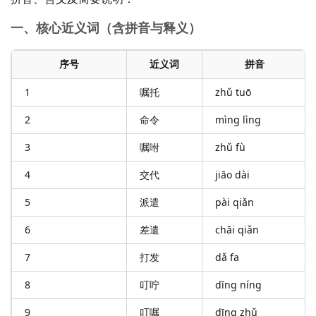
一、核心近义词（含拼音与释义）
序号
近义词
拼音
1
嘱托
zhǔ tuō
2
命令
mìng lìng
3
嘱咐
zhǔ fù
4
交代
jiāo dài
5
派遣
pài qiǎn
6
差遣
chāi qiǎn
7
打发
dǎ fa
8
叮咛
dīng níng
9
叮嘱
dīng zhǔ