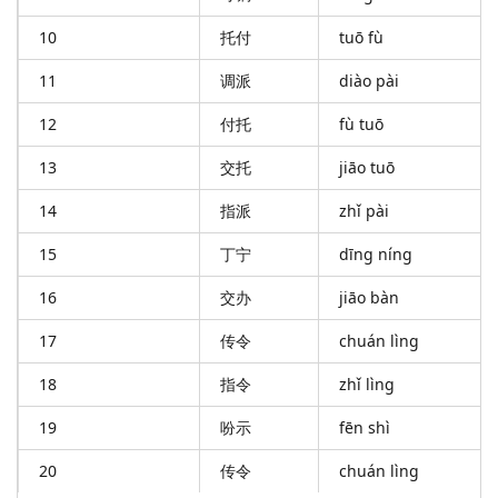
10
托付
tuō fù
11
调派
diào pài
12
付托
fù tuō
13
交托
jiāo tuō
14
指派
zhǐ pài
15
丁宁
dīng níng
16
交办
jiāo bàn
17
传令
chuán lìng
18
指令
zhǐ lìng
19
吩示
fēn shì
20
传令
chuán lìng