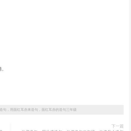
。
情。
造句，用面红耳赤来造句，面红耳赤的造句三年级
下一篇