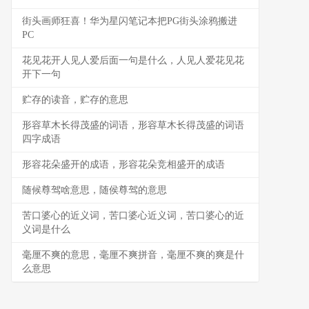
街头画师狂喜！华为星闪笔记本把PG街头涂鸦搬进
PC
花见花开人见人爱后面一句是什么，人见人爱花见花
开下一句
贮存的读音，贮存的意思
形容草木长得茂盛的词语，形容草木长得茂盛的词语
四字成语
形容花朵盛开的成语，形容花朵竞相盛开的成语
随候尊驾啥意思，随侯尊驾的意思
苦口婆心的近义词，苦口婆心近义词，苦口婆心的近
义词是什么
毫厘不爽的意思，毫厘不爽拼音，毫厘不爽的爽是什
么意思