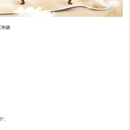
三年级
护。