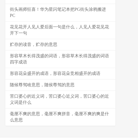
街头画师狂喜！华为星闪笔记本把PG街头涂鸦搬进
PC
花见花开人见人爱后面一句是什么，人见人爱花见花
开下一句
贮存的读音，贮存的意思
形容草木长得茂盛的词语，形容草木长得茂盛的词语
四字成语
形容花朵盛开的成语，形容花朵竞相盛开的成语
随候尊驾啥意思，随侯尊驾的意思
苦口婆心的近义词，苦口婆心近义词，苦口婆心的近
义词是什么
毫厘不爽的意思，毫厘不爽拼音，毫厘不爽的爽是什
么意思