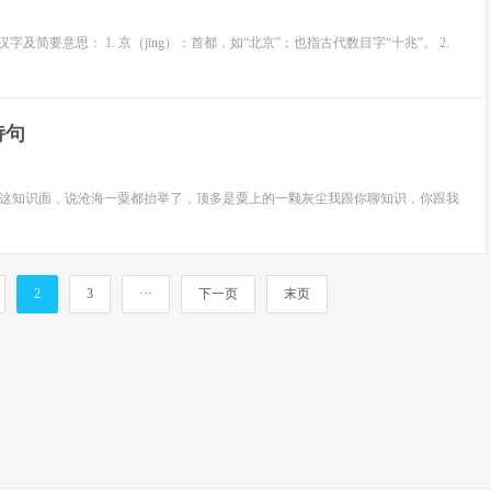
个汉字及简要意思： 1. 京（jīng）：首都，如“北京”；也指古代数目字“十兆”。 2.
诗句
型你这知识面，说沧海一粟都抬举了，顶多是粟上的一颗灰尘我跟你聊知识，你跟我
2
3
···
下一页
末页