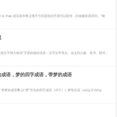
kě dé ✍️📖 成语基本释义唾手可得是指动手就可以取得，比喻极容易得到。“唾
思
“中国文字博大精深”字形的独特演变：汉字从甲骨文、金文到小篆、隶书、楷书，
的成语，梦的四字成语，带梦的成语
📚 以“梦”开头的四字成语（45个）1. 梦笔生花（mèng bǐ shēng