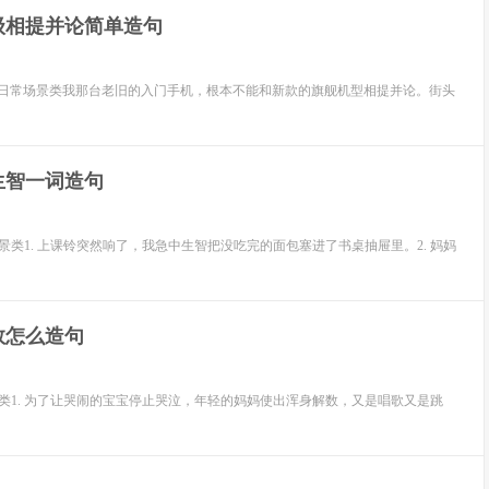
级相提并论简单造句
 日常场景类我那台老旧的入门手机，根本不能和新款的旗舰机型相提并论。街头
生智一词造句
类1. 上课铃突然响了，我急中生智把没吃完的面包塞进了书桌抽屉里。2. 妈妈
数怎么造句
类1. 为了让哭闹的宝宝停止哭泣，年轻的妈妈使出浑身解数，又是唱歌又是跳