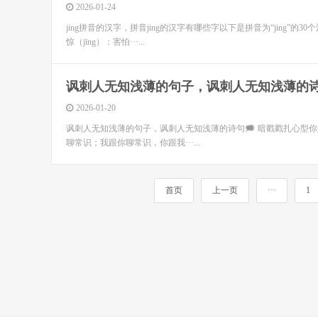
2026-01-24
jing拼音的汉字，拼音jing的汉字有哪些字以下是拼音为“jing”的30
惊（jīng）：害怕···...
讽刺人无知浅薄的句子，讽刺人无知浅薄的
2026-01-20
讽刺人无知浅薄的句子，讽刺人无知浅薄的诗句🗯️ 暗戳戳扎心
聊常识；我跟你聊常识，你跟我···...
首页
上一页
···
1