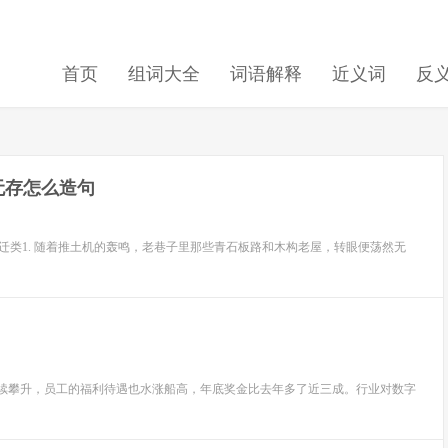
首页
组词大全
词语解释
近义词
反
无存怎么造句
变迁类1. 随着推土机的轰鸣，老巷子里那些青石板路和木构老屋，转眼便荡然无
持续攀升，员工的福利待遇也水涨船高，年底奖金比去年多了近三成。行业对数字